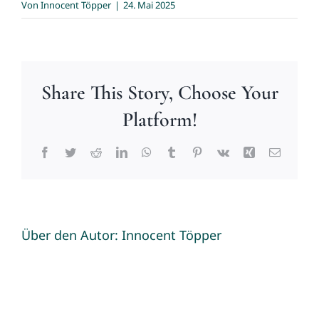
Von
Innocent Töpper
|
24. Mai 2025
Share This Story, Choose Your
Platform!
Facebook
Twitter
Reddit
LinkedIn
WhatsApp
Tumblr
Pinterest
Vk
Xing
E-
Mail
Über den Autor:
Innocent Töpper