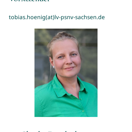
tobias.hoenig(at)lv-psnv-sachsen.de