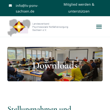
Skip
Mitglied werden &
info@lv-psnv-
unterstützen
sachsen.de
to
content
Tog
Nav
Über uns
News
Downloads
Bildungsangebote
PSNV Teams
Stellungnahmen und
Downloads